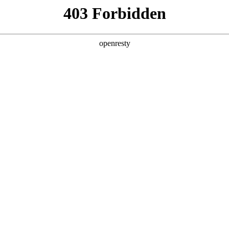
产品及服务
行业解决方案
合作伙伴
投资者关系
服务器
通用算力服务器
计算终端产品
数据