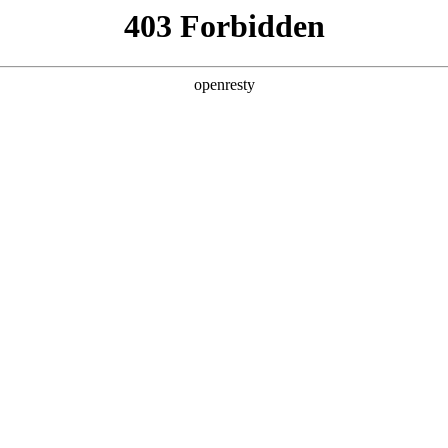
产品及服务
行业解决方案
合作伙伴
投资者关系
记问学
智算基础设施
算力调度加速
智算